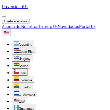
Universidad
Uk
Oferta educativa
Acerca de Nosotros
Talento Uk
Novedades
Portal Uk
Argentina
Costa Rica
Uruguay
Bolivia
Chile
Colombia
Ecuador
El Salvador
EUA
Guatemala