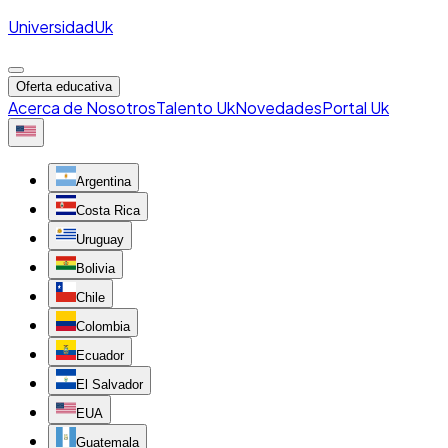
Universidad
Uk
Oferta educativa
Acerca de Nosotros
Talento Uk
Novedades
Portal Uk
Argentina
Costa Rica
Uruguay
Bolivia
Chile
Colombia
Ecuador
El Salvador
EUA
Guatemala