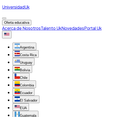
Universidad
Uk
Oferta educativa
Acerca de Nosotros
Talento Uk
Novedades
Portal Uk
Argentina
Costa Rica
Uruguay
Bolivia
Chile
Colombia
Ecuador
El Salvador
EUA
Guatemala