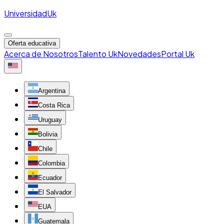
Universidad
Uk
Oferta educativa
Acerca de Nosotros
Talento Uk
Novedades
Portal Uk
Argentina
Costa Rica
Uruguay
Bolivia
Chile
Colombia
Ecuador
El Salvador
EUA
Guatemala