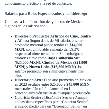
conocimiento práctico y la red de contactos.
Salarios para Roles Especializados y de Liderazgo
Con base a la información del
gobierno de México
,
algunos de los salarios son:
Director o Productor Artístico de Cine, Teatro
y Afines:
Sugún datos de
Mi salario
, el salario
promedio mensual puede rondar en
$14,800
MXN
, con un notable aumento del 59.3%
respecto al trimestre anterior. Sin embargo, en
ciudades clave como
Baja California Sur
($25,000 MXN), Ciudad de México ($21,900
MXN) y Nuevo León ($16,300 MXN)
, los
salarios promedio son significativamente más
altos.
Director de Arte:
El salario promedio en México
en 2023 oscilaba entre
$25,000 y $45,000 MXN
mensuales
. Un rol fundamental en la
conceptualización visual de cualquier producción.
Colorista Senior / Diseñador Senior:
Aunque
no hay datos específicos para “Colorista Senior”,
el sueldo medio para un “Diseñador Senior” en