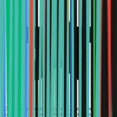
“
Como alumna de la Universidad Uk, mi experiencia ha sido
muy buena. Las clases están bien organizadas, los