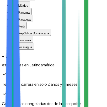
México
Panama
Paraguay
Perú
República Dominicana
Honduras
Nicaragua
+
12
k
estudiantes en Latinoamérica
Termina tu carrera en solo
2 años y 8 meses
Colegiaturas congeladas
desde la inscripción