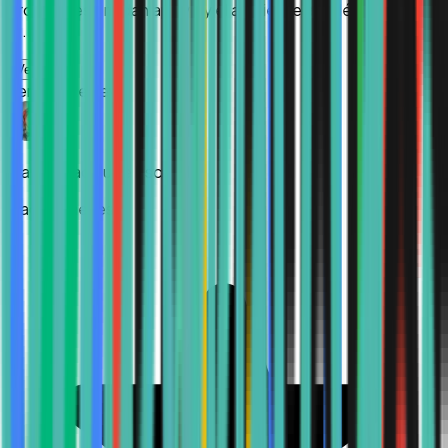
profesores brindan apoyo y el ambiente académico es
a...
”
Ver más
Verified Review
María Guadalupe Escamilla
Hace 4 meses