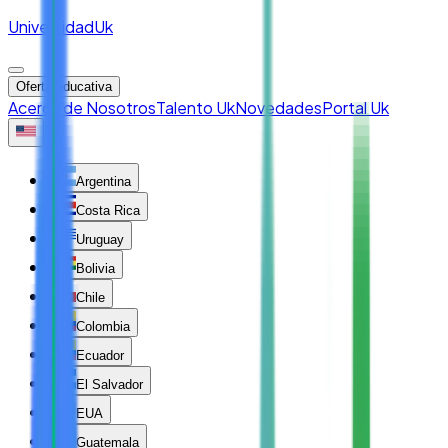
Universidad
Uk
Oferta educativa
Acerca de Nosotros
Talento Uk
Novedades
Portal Uk
Argentina
Costa Rica
Uruguay
Bolivia
Chile
Colombia
Ecuador
El Salvador
EUA
Guatemala