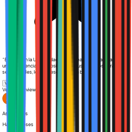
“
Estudio en la Universidad Uk en línea y hasta ahora ha sido
una experiencia muy positiva. Me gusta que los horarios
sean flexibles, los profesores están bien pr...
”
Ver más
Verified Review
Asiel Valdes
Hace 2 meses