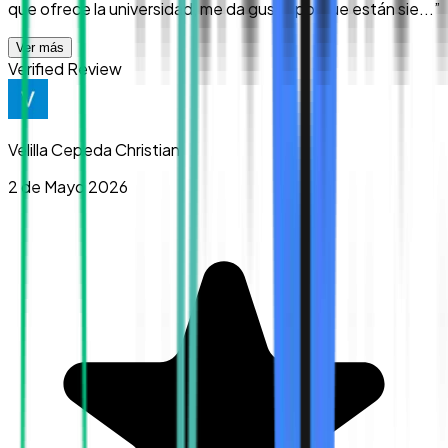
que ofrece la universidad, me da gusto porque están sie...
”
Ver más
Verified Review
Velilla Cepeda Christian
2 de Mayo 2026