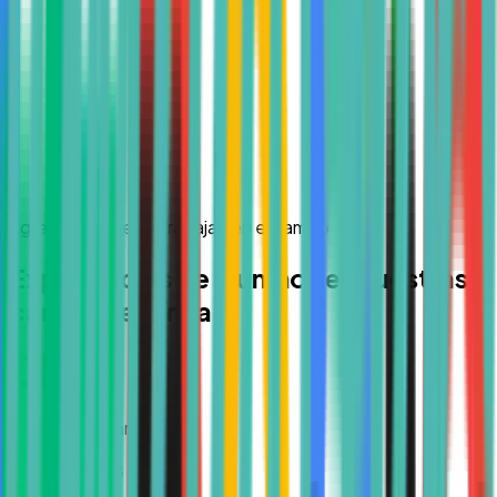
Egresados que ya trabajan en el campo
Experiencias de alumnos en nuestras
carreras en línea
Regina Salazar
Hace 3 meses