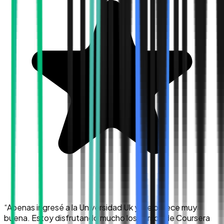
“
Apenas ingresé a la Universidad Uk y me parece muy
buena. Estoy disfrutando mucho los cursos de Coursera