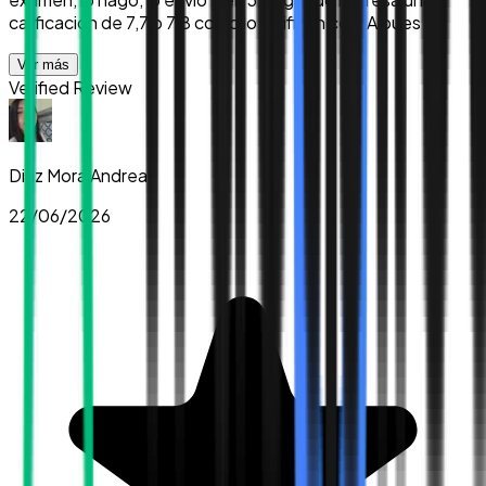
calificacion de 7,7 o 7.8 como lo califican con IA pues ...
”
Ver más
Verified Review
Diaz Mora Andrea
22/06/2026