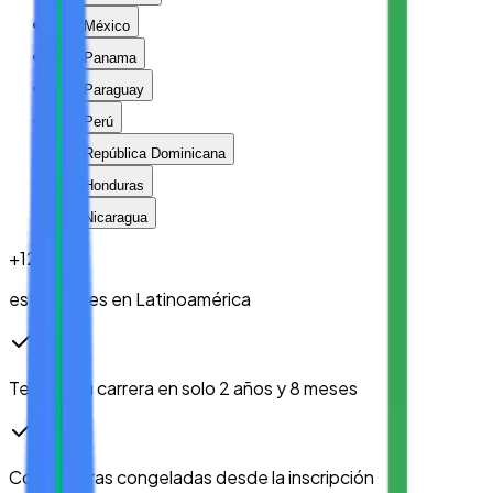
México
Panama
Paraguay
Perú
República Dominicana
Honduras
Nicaragua
+
12
k
estudiantes en Latinoamérica
Termina tu carrera en solo
2 años y 8 meses
Colegiaturas congeladas
desde la inscripción