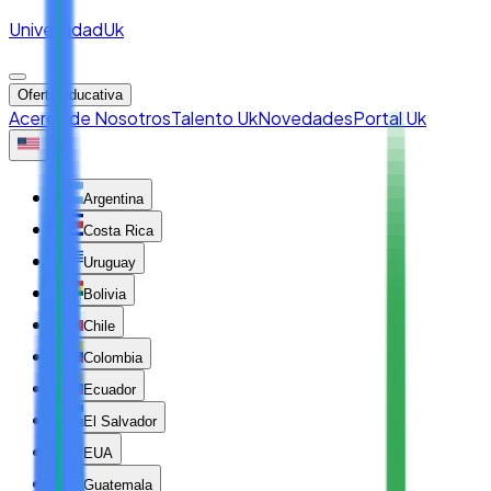
Universidad
Uk
Oferta educativa
Acerca de Nosotros
Talento Uk
Novedades
Portal Uk
Argentina
Costa Rica
Uruguay
Bolivia
Chile
Colombia
Ecuador
El Salvador
EUA
Guatemala