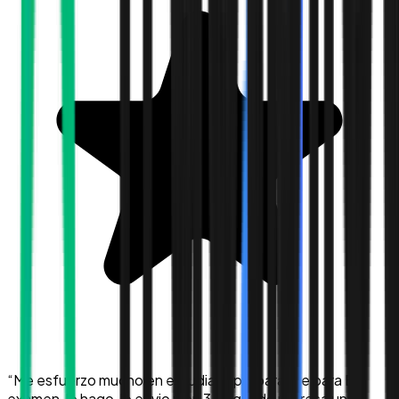
“
Me esfuerzo mucho en estudiar y prepararme para El
examen, lo hago, lo envio y en 3 Segundo regresa una