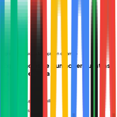
Egresados que ya trabajan en el campo
Experiencias de alumnos en nuestras
carreras en línea
María Guadalupe Escamilla
Hace 4 meses