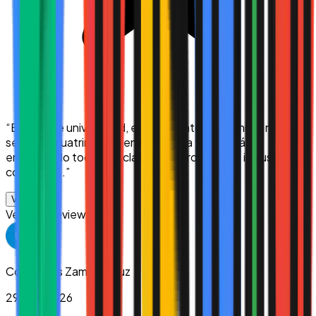
“
Excelente universidad, estoy apunto de terminar mi
segundo cuatrimestre en Psicología y me está
encantando todo. Mis clases, mis profesores, incluso los
compañe...
”
Ver más
Verified Review
Corazones Zamora Cruz
29/04/2026