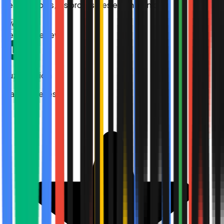
sean flexibles, los profesores están bien pr...
”
Ver más
Verified Review
Luz Mendiola
Hace 2 meses