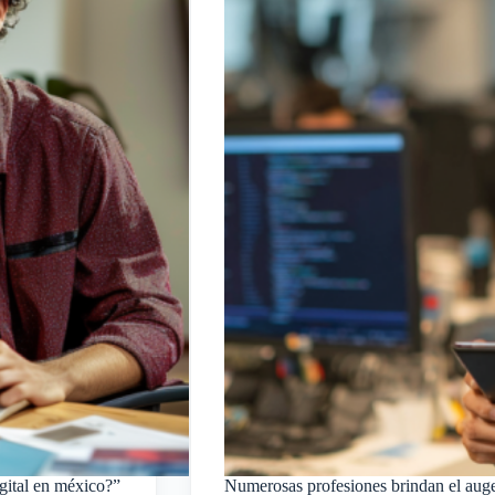
gital en méxico?”
Numerosas profesiones brindan el auge