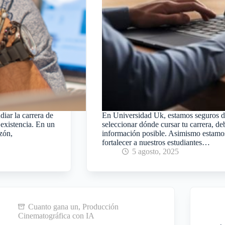
iar la carrera de
En Universidad Uk, estamos seguros de 
 existencia. En un
seleccionar dónde cursar tu carrera, de
azón,
información posible. Asimismo estamos
fortalecer a nuestros estudiantes…
5 agosto, 2025
Cuanto gana un
,
Producción
Cinematográfica con IA