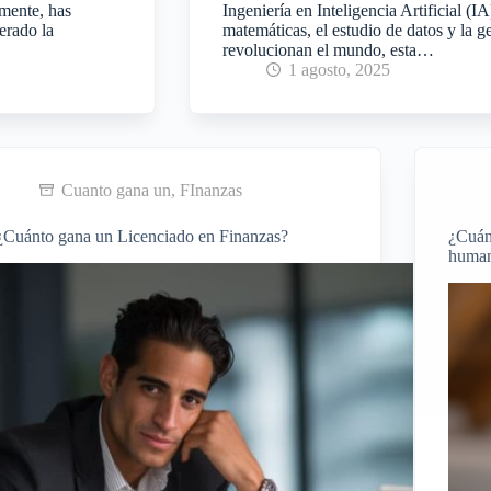
amente, has
Ingeniería en Inteligencia Artificial (I
erado la
matemáticas, el estudio de datos y la 
revolucionan el mundo, esta…
1 agosto, 2025
Cuanto gana un
,
FInanzas
¿Cuánto gana un Licenciado en Finanzas?
¿Cuán
human