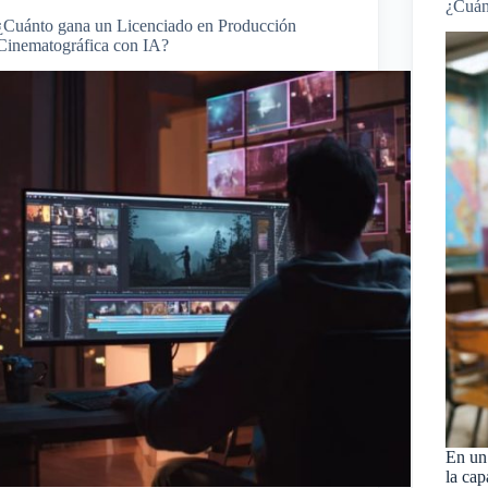
¿Cuán
¿Cuánto gana un Licenciado en Producción
Cinematográfica con IA?
En un
la cap