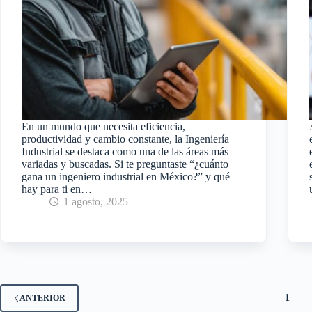
En un mundo que ͏͏necesita eficiencia,
p͏rodu͏ctividad y cambio constante, la Ingeniería
Ind͏ustrial se destaca como una de las áreas más
variadas y buscadas. Si te preguntaste “¿cuánto
gana un ingeniero industrial en México?” y qué
hay ͏para ti e͏n…
1 agosto, 2025
1
ANTERIOR