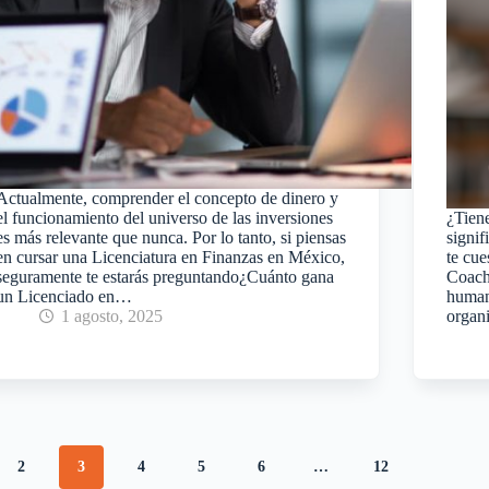
Actualmente, comprender el concepto de dinero y
el funcionamiento del universo de las inversiones
¿Tiene
es más relevante que nunca. Por lo tanto, si piensas
signif
en cursar una Licenciatura en Finanzas en México,
te cue
seguramente te estarás preguntando¿Cuánto gana
Coach
un Licenciado en…
humano
1 agosto, 2025
organ
2
3
4
5
6
…
12