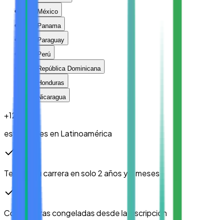
México
Panama
Paraguay
Perú
República Dominicana
Honduras
Nicaragua
+
12
k
estudiantes en Latinoamérica
Termina tu carrera en solo
2 años y 8 meses
Colegiaturas congeladas
desde la inscripción