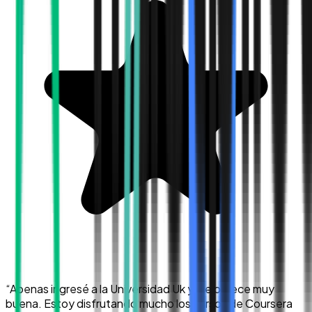
“
Apenas ingresé a la Universidad Uk y me parece muy
buena. Estoy disfrutando mucho los cursos de Coursera