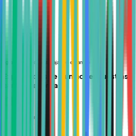
Egresados que ya trabajan en el campo
Experiencias de alumnos en nuestras
carreras en línea
Regina Salazar
Hace 3 meses