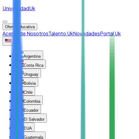
Universidad
Uk
Oferta educativa
Acerca de Nosotros
Talento Uk
Novedades
Portal Uk
Argentina
Costa Rica
Uruguay
Bolivia
Chile
Colombia
Ecuador
El Salvador
EUA
Guatemala