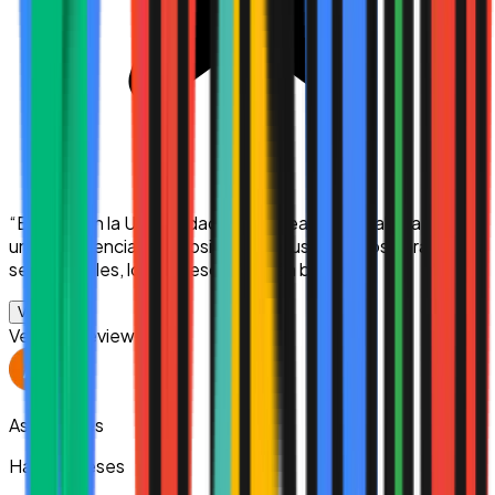
“
Estudio en la Universidad Uk en línea y hasta ahora ha sido
una experiencia muy positiva. Me gusta que los horarios
sean flexibles, los profesores están bien pr...
”
Ver más
Verified Review
Asiel Valdes
Hace 2 meses