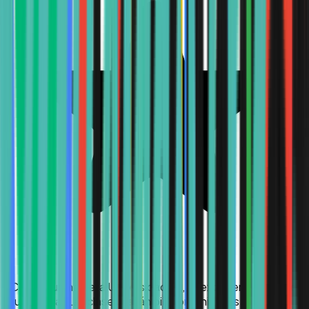
“
Como alumna de la Universidad Uk, mi experiencia ha sido
muy buena. Las clases están bien organizadas, los