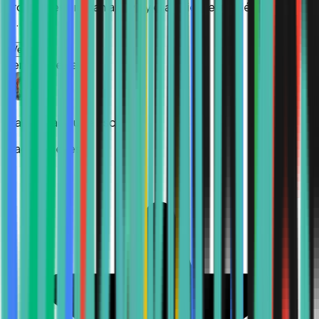
profesores brindan apoyo y el ambiente académico es
a...
”
Ver más
Verified Review
María Guadalupe Escamilla
Hace 4 meses