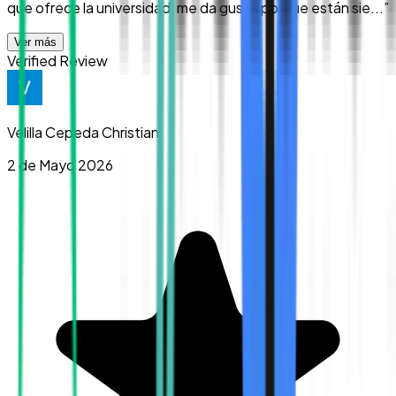
que ofrece la universidad, me da gusto porque están sie...
”
Ver más
Verified Review
Velilla Cepeda Christian
2 de Mayo 2026