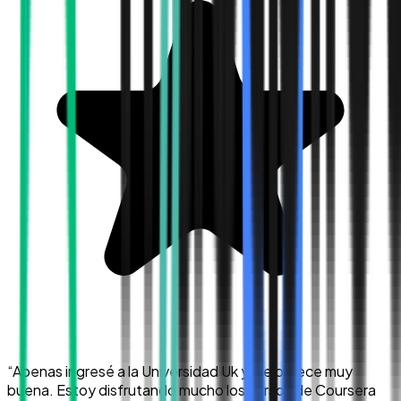
“
Apenas ingresé a la Universidad Uk y me parece muy
buena. Estoy disfrutando mucho los cursos de Coursera