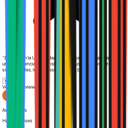
“
Estudio en la Universidad Uk en línea y hasta ahora ha sido
una experiencia muy positiva. Me gusta que los horarios
sean flexibles, los profesores están bien pr...
”
Ver más
Verified Review
Asiel Valdes
Hace 2 meses