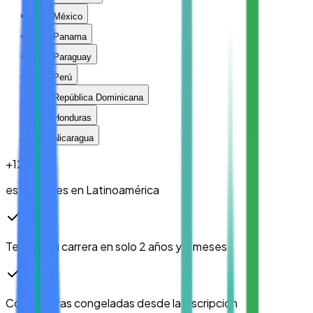
México
Panama
Paraguay
Perú
República Dominicana
Honduras
Nicaragua
+
12
k
estudiantes en Latinoamérica
Termina tu carrera en solo
2 años y 8 meses
Colegiaturas congeladas
desde la inscripción