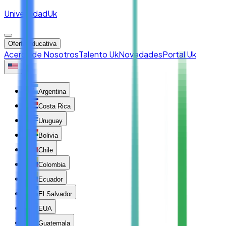
Universidad
Uk
Oferta educativa
Acerca de Nosotros
Talento Uk
Novedades
Portal Uk
Argentina
Costa Rica
Uruguay
Bolivia
Chile
Colombia
Ecuador
El Salvador
EUA
Guatemala