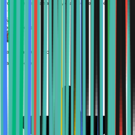
profesores brindan apoyo y el ambiente académico es
a...
”
Ver más
Verified Review
María Guadalupe Escamilla
Hace 4 meses