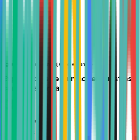
Egresados que ya trabajan en el campo
Experiencias de alumnos en nuestras
carreras en línea
Regina Salazar
Hace 3 meses