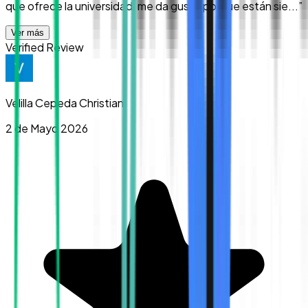
que ofrece la universidad, me da gusto porque están sie...
”
Ver más
Verified Review
Velilla Cepeda Christian
2 de Mayo 2026