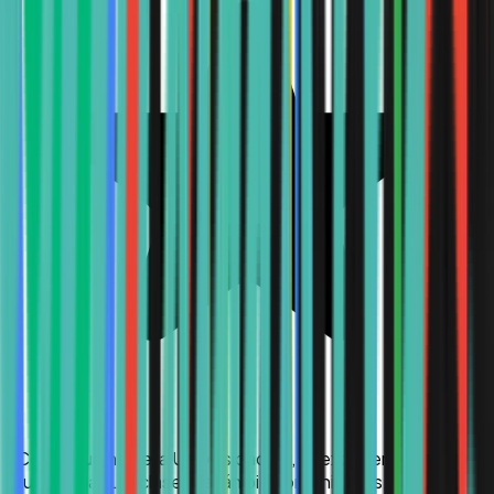
“
Como alumna de la Universidad Uk, mi experiencia ha sido
muy buena. Las clases están bien organizadas, los