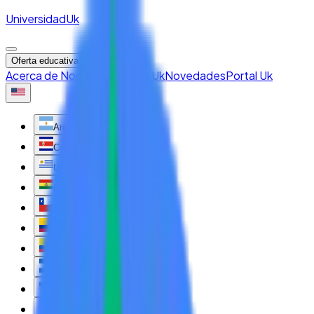
Universidad
Uk
Oferta educativa
Acerca de Nosotros
Talento Uk
Novedades
Portal Uk
Argentina
Costa Rica
Uruguay
Bolivia
Chile
Colombia
Ecuador
El Salvador
EUA
Guatemala