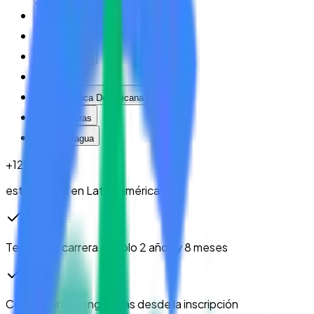
México
Panama
Paraguay
Perú
República Dominicana
Honduras
Nicaragua
+
12
k
estudiantes en Latinoamérica
Termina tu carrera en solo
2 años y 8 meses
Colegiaturas congeladas
desde la inscripción